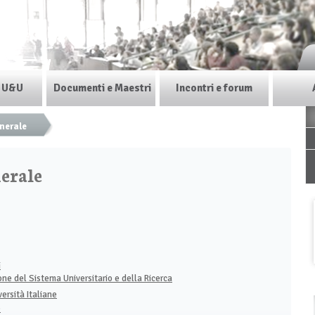
i U&U
Documenti e Maestri
Incontri e forum
enerale
nerale
i
ne del Sistema Universitario e della Ricerca
ersità Italiane
e