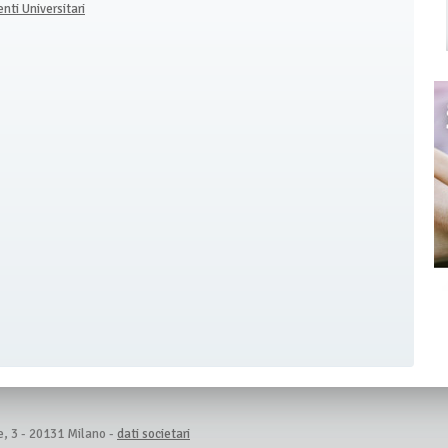
nti Universitari
e, 3 - 20131 Milano -
dati societari