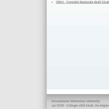
CNSU - Consiglio Nazionale degli Stude
Associazione Universitas-University
c/o CEUR - Collegio città Studi, Via Ampèr