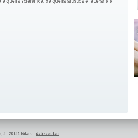
a quella scientifica, da quella artistica e letteraria a
e, 3 - 20131 Milano -
dati societari