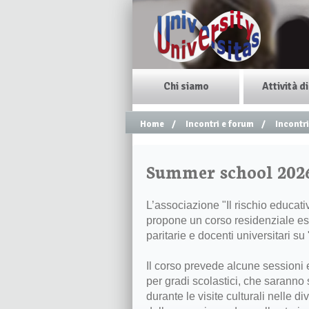
Chi siamo
Attività d
Home
/
Incontri e forum
/
Incontri
Summer school 202
L’associazione "Il rischio educati
propone un corso residenziale esti
paritarie e docenti universitari s
Il corso prevede alcune sessioni e
per gradi scolastici, che saranno
durante le visite culturali nelle 