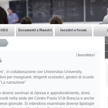
i U&U
Documenti e Maestri
Incontri e forum
[
Torna indietro
]
6
vo", in collaborazione con Universitas-University,
vo per insegnanti, dirigenti scolastici, gestori di scuole
u "La narrazione"
 diversi seminari di ripresa e approfondimento, divisi
 svolti nella sede del Centro Paolo VI di Brescia e anche
diverse giornate. Si intendono esaminare diverse tipologie