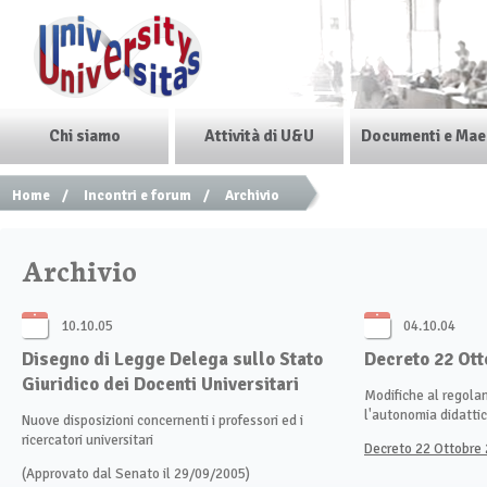
Chi siamo
Attività di U&U
Documenti e Mae
Home
/
Incontri e forum
/
Archivio
Archivio
10.10.05
04.10.04
Disegno di Legge Delega sullo Stato
Decreto 22 Ott
Giuridico dei Docenti Universitari
Modifiche al regola
l'autonomia didattic
Nuove disposizioni concernenti i professori ed i
ricercatori universitari
Decreto 22 Ottobre 
(Approvato dal Senato il 29/09/2005)