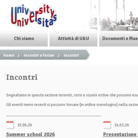
Chi siamo
Attività di U&U
Documenti e Mae
Home
/
Incontri e forum
/
Incontri
Incontri
Segnaliamo in questa sezione incontri, corsi e scuole estive che possono esser
Gli eventi meno recenti si possono trovare (in ordine cronologico) nella sezi
____________________________________________
15.06.26
14.01.26
Summer school 2026
Presentazione 