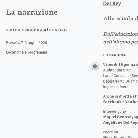
Del Rey
La narrazione
Alla scuola 
Corso residenziale estivo
Dall’educazione
dell’alunno pe
Brescia, 7-9 luglio 2026
Locandina e programma
LOCANDINA
Venerdì 16 gennaio
Auditorium CMC
Largo Corsia dei Ser
Babila/MM3 Duomo
Ingresso libero
Anche in
diretta s
Facebook e YouTu
Intervengono
Miguel Benasaya
Angélique Del Rey
coordina
Nora Terzoli
, Dirig